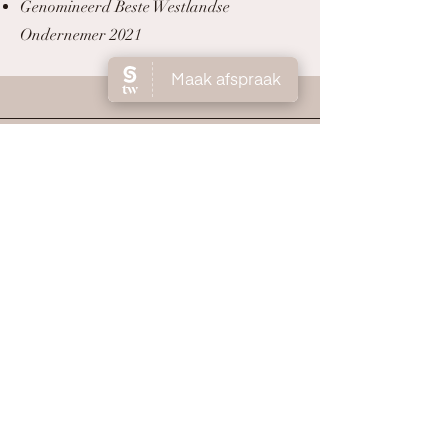
Genomineerd Beste Westlandse
Ondernemer 2021
Miranda van 't Hof
'' Super leuke en leerzame cursus
gehad! Gezellige meid en veel geleerd!
Dankjewel! Ik kijk uit naar de volgende
cursus ☺️''