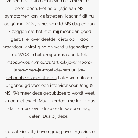
ziekenhuis. Ik kon echt even niks meer, niet
eens lopen. Het hele lijstje aan MS
symptomen kon ik afstrepen. Ik schrijf dit nu
op 30 mei 2024, is het wereld MS dag en kan
ik zeggen dat het met mij meer dan goed
gaat. Hier over deelde ik iets op Tiktok
waardoor ik viral ging en werd uitgenodigd bij
de WOS in het programma aan tafel.
https://wos.nl/nieuws/artikel/je-wimpers-
laten-doen-je-moet-de-natuurlijke-
schoonheid-accentueren
Later werd ik ook
uitgenodigd voor een interview voor Jong &
MS. Wanneer deze gepubliceerd wordt weet
ik nog niet exact. Maar hierdoor merkte ik dus
dat ik meer over deze onderwerpen mag
delen! Dus bij deze.
Ik praat niet altijd even graag over mijn ziekte,