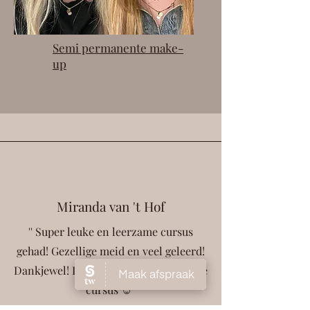
Semi permanente make-
up
Miranda van 't Hof
'' Super leuke en leerzame cursus
gehad! Gezellige meid en veel geleerd!
Dankjewel! Ik kijk uit naar de volgende
cursus ☺️''