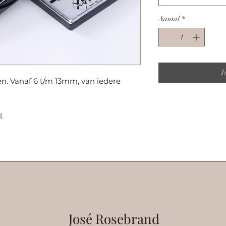
Aantal
*
I
en. Vanaf 6 t/m 13mm, van iedere
.
José Rosebrand