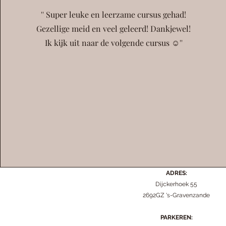
'' Super leuke en leerzame cursus gehad!
Gezellige meid en veel geleerd! Dankjewel!
Ik kijk uit naar de volgende cursus ☺️''
ADRES:
Dijckerhoek 55
2692GZ 's-Gravenzande
PARKEREN: