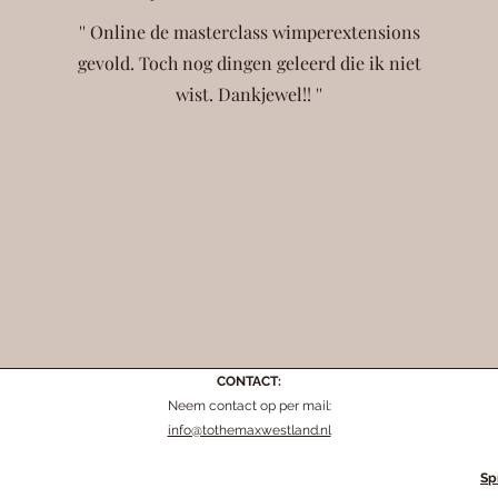
'' Online de masterclass wimperextensions
gevold. Toch nog dingen geleerd die ik niet
wist. Dankjewel!! ''
CONTACT:
Neem contact op per mail:
info@tothemaxwestland.nl
Sp