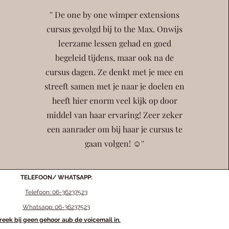
'' De one by one wimper extensions
cursus gevolgd bij to the Max. Onwijs
leerzame lessen gehad en goed
begeleid tijdens, maar ook na de
cursus dagen. Ze denkt met je mee en
streeft samen met je naar je doelen en
heeft hier enorm veel kijk op door
middel van haar ervaring! Zeer zeker
een aanrader om bij haar je cursus te
gaan volgen! ☺️''
TELEFOON/ WHATSAPP:
Telefoon: 06-36237523
Whatsapp: 06-36237523
reek bij geen gehoor aub de voicemail in.